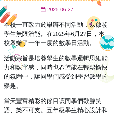
2025-06-27
本校一直致力於舉辦不同活動，以啟發
學生無限潛能。在
2025
年
6
月
27
日，本
校舉辦了一年一度的數學日活動。
活動宗旨是培養學生的數學邏輯思維能
力和數字感，同時也希望能在輕鬆愉快
的氛圍中，讓同學們感受到學習數學的
樂趣。
當天豐富精彩的節目讓同學們歡聲笑
語、樂不可支。五年級學生精心設計和