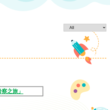
考察
之
旅」