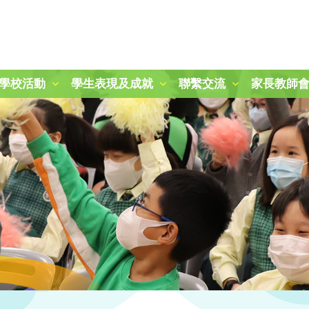
學校活動
學生表現及成就
聯繫交流
家長教師
2024-2025 秋季旅行日
第二十一屆周年運動會
「冬日暖聚：關愛與分享」活動
25-26 學校旅行樂滿Fun
參觀九龍公園及柏麗大道
朱敬文中學STEM活動日
參觀稻鄉飲食文化博物館
參觀稻鄉飲食文化博物館
圖書館時間表及閱讀課規則
三年級賽馬會「拾塑行動」教育計劃
五年級參觀香港抗戰及海防博物館
一年級參觀綠化教育資源中心
2024-2025 國慶升旗、開學禮及敬師日
2025-2026 開學禮暨敬師日
第四十四屆畢業暨頒獎典禮
2025-2026年度「小一新生適應課程」
2024至2025年度P.1-P.3結業暨頒獎典禮
2024至2025年度P.4-P.6結業暨頒獎典禮
2025至2026年度P.1-P.3結業暨頒獎典禮
2025至2026年度P.4-P.6結業暨頒獎典禮
「心繫家國．童心共創頌傳承」聯校中華文化視覺藝術展
「古今拼六藝-『御』行寰宇‧智騁未來」 無人機群飛學習圈