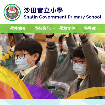
學校簡介
學校資訊
學校文件
學與教
校本課後學習及支援計劃
加強學校行政管理津貼計劃
姊妹學校交流計劃津貼報告
24-25年度教育性參觀
25-26年度教育性參觀