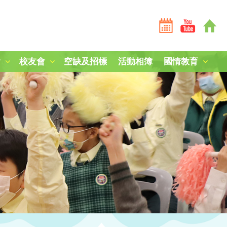
會
校友會
空缺及招標
活動相簿
國情教育
全港學界國家安全常識挑戰賽2025-26
全港學界國家安全常識挑戰賽2024-25
短劇《學子心·祖國情》
第三屆國家安全教育參訪團
中國人民解放軍山東艦編隊訪港
「中國人民抗日戰爭暨世界反法西斯戰爭勝利80周年」紀
中國農民豐收節：食譜創作
毋忘九一八，凝鑄愛國心
南京大屠殺死難者國家公祭日