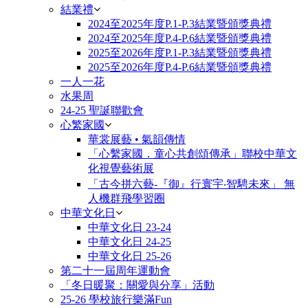
結業禮
2024至2025年度P.1-P.3結業暨頒獎典禮
2024至2025年度P.4-P.6結業暨頒獎典禮
2025至2026年度P.1-P.3結業暨頒獎典禮
2025至2026年度P.4-P.6結業暨頒獎典禮
一人一花
水果周
24-25 聖誕聯歡會
心繁家國
華裳展藝 • 氣韻傳情
「心繫家國．童心共創頌傳承」聯校中華文
化視覺藝術展
「古今拼六藝-『御』行寰宇‧智騁未來」 無
人機群飛學習圈
中華文化日
中華文化日 23-24
中華文化日 24-25
中華文化日 25-26
第二十一屆周年運動會
「冬日暖聚：關愛與分享」活動
25-26 學校旅行樂滿Fun