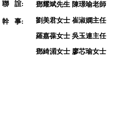
聯 誼:
鄧耀斌先生 陳璟喻老師
劉美君女士 崔淑嫻主任
幹 事:
羅嘉葆女士 吳玉連主任
鄧綺湄女士 廖芯瑜女士