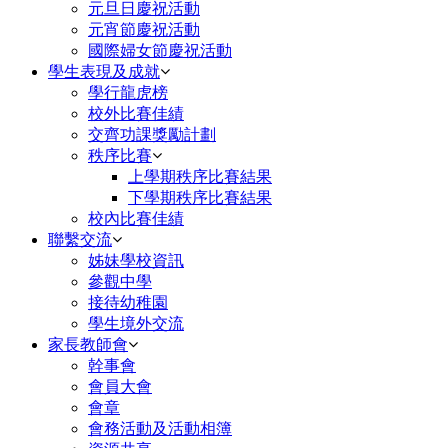
元旦日慶祝活動
元宵節慶祝活動
國際婦女節慶祝活動
學生表現及成就
學行龍虎榜
校外比賽佳績
交齊功課獎勵計劃
秩序比賽
上學期秩序比賽結果
下學期秩序比賽結果
校內比賽佳績
聯繫交流
姊妹學校資訊
參觀中學
接待幼稚園
學生境外交流
家長教師會
幹事會
會員大會
會章
會務活動及活動相簿