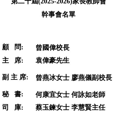
第
二十
屆(2025-2026)家長教師會
幹事會名單
顧 問:
曾國偉校長
主 席:
袁偉豪先生
副 主 席:
曾燕冰女士
廖燕儀副校長
秘 書:
何康宜女士 何詠如老師
司 庫:
蔡玉鍊女士 李慧賢
主任