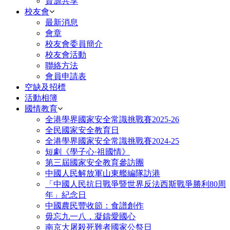
資源共享
校友會
最新消息
會章
校友會委員簡介
校友會活動
聯絡方法
會員申請表
空缺及招標
活動相簿
國情教育
全港學界國家安全常識挑戰賽2025-26
全民國家安全教育日
全港學界國家安全常識挑戰賽2024-25
短劇《學子心·祖國情》
第三屆國家安全教育參訪團
中國人民解放軍山東艦編隊訪港
「中國人民抗日戰爭暨世界反法西斯戰爭勝利80周
年」紀念日
中國農民豐收節：食譜創作
毋忘九一八，凝鑄愛國心
南京大屠殺死難者國家公祭日