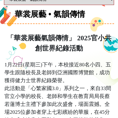
華裳展藝 • 氣韻傳情
「華裳展藝
氣韻傳情
」
2025官小共
創世界紀錄活動
1月22日(星期三)下午，本校接近80名小四、五
學生跟隨校長及老師到亞洲國際博覽館，成功
獲得健力士世界紀錄榮譽。
此活動是「心繁家國3.0」系列之一，來自33間
官立小學的校長、老師和學生在教育局局長蔡
若蓮博士主禮下參加此次盛會，場面震撼。全
場2025位參加者穿上七彩繽紛的華服，在45分