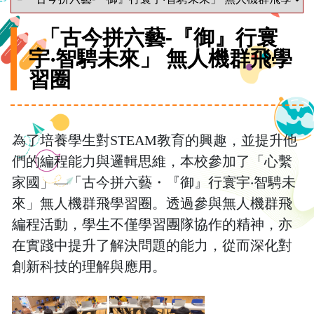
「古今拼六藝-『御』行寰
宇‧智騁未來」 無人機群飛學
習圈
為了培養學生對STEAM教育的興趣，並提升他
們的編程能力與邏輯思維，本校參加了「心繫
家國」—「古今拼六藝・『御』行寰宇‧智騁未
來」無人機群飛學習圈。透過參與無人機群飛
編程活動，學生不僅學習團隊協作的精神，亦
在實踐中提升了解決問題的能力，從而深化對
創新科技的理解與應用。