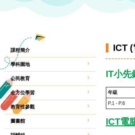
ICT
課程簡介
學科園地
IT小先
公民教育
年級
全方位學習
P.1 - P.6
教育性參觀
ICT
圖書館