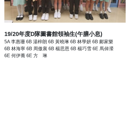
19/20年度D隊圖書館領袖生(午膳小息)
5A 李惠珊 6B 湯梓朗 6B 黃曉琳 6B 林學妍 6B 鄺家樂
6B 林海寧 6B 周傲襄 6B 楊思恩 6B 楊巧雪 6E 馬倬瀠
6E 何伊蕎 6E 方 琳