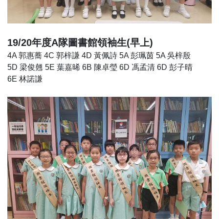
19/20年度A隊圖書館領袖生(早上)
4A 郭惠蕎 4C 郭梓謙 4D 黃佩詩 5A 彭珮茵 5A 吳梓殷
5D 梁俊翹 5E 葉嘉晞 6B 陳卓瑩 6D 馮孟清 6D 彭子晴
6E 林諾謙