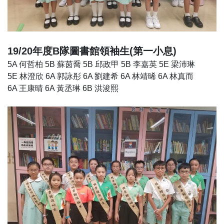
19/20年度B隊圖書館領袖生(第一小息)
5A 何哲柏 5B 蘇茵喬 5B 邱政甲 5B 李嘉英 5E 梁沛琳
5E 林澄欣 6A 郭詠彤 6A 劉建希 6A 林靖晞 6A 林真而
6A 王康晴 6A 黃丞琳 6B 洪浚熙