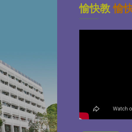
愉快教
愉