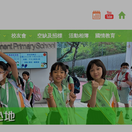
會
校友會
空缺及招標
活動相簿
國情教育
全港學界國家安全常識挑戰賽2025-26
全港學界國家安全常識挑戰賽2024-25
短劇《學子心·祖國情》
第三屆國家安全教育參訪團
中國人民解放軍山東艦編隊訪港
「中國人民抗日戰爭暨世界反法西斯戰爭勝利80周年」紀
中國農民豐收節：食譜創作
毋忘九一八，凝鑄愛國心
南京大屠殺死難者國家公祭日