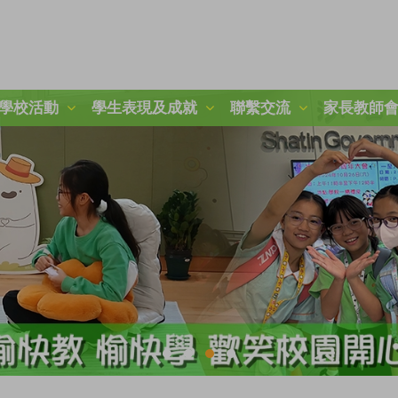
學校活動
學生表現及成就
聯繫交流
家長教師
2024-2025 秋季旅行日
第二十一屆周年運動會
「冬日暖聚：關愛與分享」活動
25-26 學校旅行樂滿Fun
參觀九龍公園及柏麗大道
朱敬文中學STEM活動日
參觀稻鄉飲食文化博物館
參觀稻鄉飲食文化博物館
圖書館時間表及閱讀課規則
三年級賽馬會「拾塑行動」教育計劃
五年級參觀香港抗戰及海防博物館
一年級參觀綠化教育資源中心
2024-2025 國慶升旗、開學禮及敬師日
2025-2026 開學禮暨敬師日
第四十四屆畢業暨頒獎典禮
2025-2026年度「小一新生適應課程」
2024至2025年度P.1-P.3結業暨頒獎典禮
2024至2025年度P.4-P.6結業暨頒獎典禮
2025至2026年度P.1-P.3結業暨頒獎典禮
2025至2026年度P.4-P.6結業暨頒獎典禮
「心繫家國．童心共創頌傳承」聯校中華文化視覺藝術展
「古今拼六藝-『御』行寰宇‧智騁未來」 無人機群飛學習圈