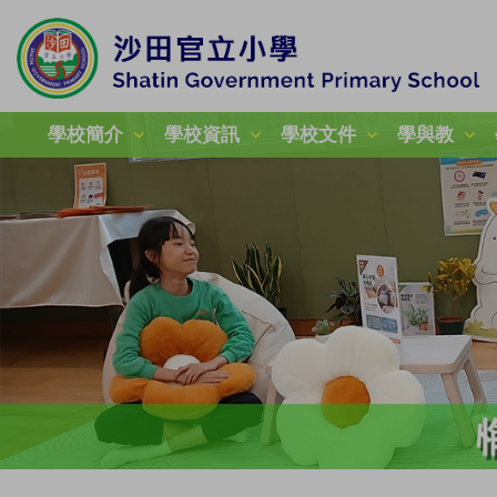
學校簡介
學校資訊
學校文件
學與教
校本課後學習及支援計劃
加強學校行政管理津貼計劃
姊妹學校交流計劃津貼報告
24-25年度教育性參觀
25-26年度教育性參觀