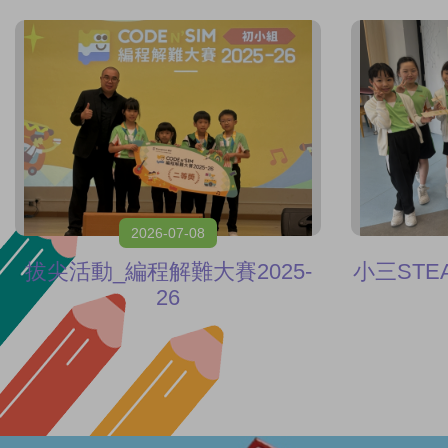
2026-07-08
拔尖活動_編程解難大賽2025-
小三STE
26