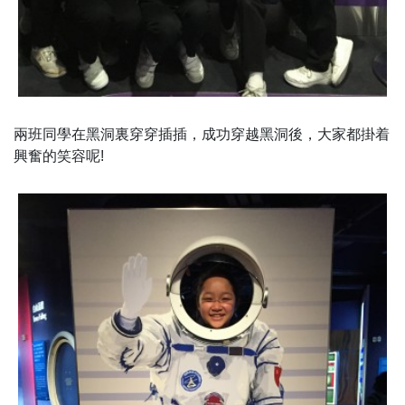
兩班同學在黑洞裏穿穿插插，成功穿越黑洞後，大家都掛着
興奮的笑容呢!