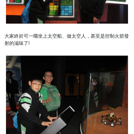
大家終於可一嚐坐上太空船、做太空人，甚至是控制火箭發
射的滋味了!