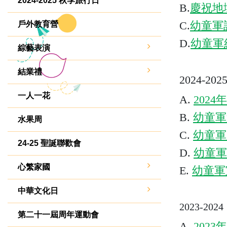
2024-2025 秋季旅行日
B.
慶祝地域
C.
幼童軍
戶外教育營
D.
幼童軍
綜藝表演
結業禮
2024-202
一人一花
A.
2024
年
B.
幼童軍
水果周
C.
幼童軍
24-25 聖誕聯歡會
D.
幼童軍
心繁家國
E.
幼童軍
中華文化日
2023-2024
第二十一屆周年運動會
A.
2023
年