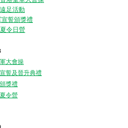
遠足活動
軍宣誓頒獎禮
夏令日營
3
軍大會操
宣誓及晉升典禮
頒獎禮
夏令營
9