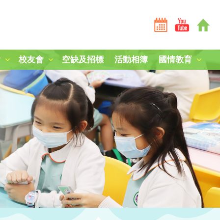
會
校友會
空缺及招標
活動相簿
國情教育
全港學界國家安全常識挑戰賽2025-26
全港學界國家安全常識挑戰賽2024-25
短劇《學子心·祖國情》
第三屆國家安全教育參訪團
中國人民解放軍山東艦編隊訪港
「中國人民抗日戰爭暨世界反法西斯戰爭勝利80周年」紀
中國農民豐收節：食譜創作
毋忘九一八，凝鑄愛國心
南京大屠殺死難者國家公祭日