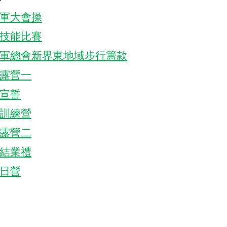
軍大會操
技能比賽
軍總會新界東地域步行籌款
露營一
宣誓
訓練營
露營二
結業禮
日營