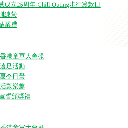
成立25周年 Chill Outing步行籌款日
訓練營
結業禮
5
香港童軍大會操
遠足活動
夏令日營
活動樂趣
宣誓頒獎禮
香港童軍大會操