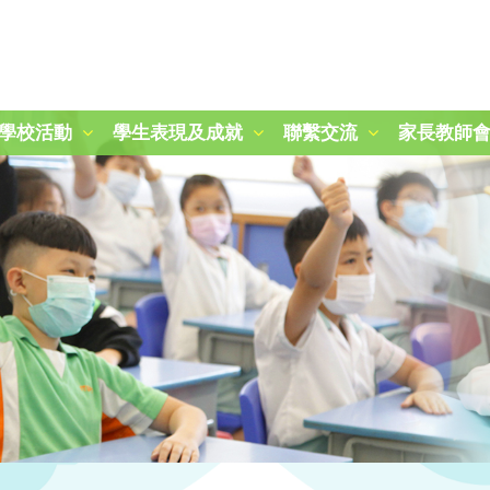
學校活動
學生表現及成就
聯繫交流
家長教師
2024-2025 秋季旅行日
第二十一屆周年運動會
「冬日暖聚：關愛與分享」活動
25-26 學校旅行樂滿Fun
參觀九龍公園及柏麗大道
朱敬文中學STEM活動日
參觀稻鄉飲食文化博物館
參觀稻鄉飲食文化博物館
圖書館時間表及閱讀課規則
三年級賽馬會「拾塑行動」教育計劃
五年級參觀香港抗戰及海防博物館
一年級參觀綠化教育資源中心
2024-2025 國慶升旗、開學禮及敬師日
2025-2026 開學禮暨敬師日
第四十四屆畢業暨頒獎典禮
2025-2026年度「小一新生適應課程」
2024至2025年度P.1-P.3結業暨頒獎典禮
2024至2025年度P.4-P.6結業暨頒獎典禮
2025至2026年度P.1-P.3結業暨頒獎典禮
2025至2026年度P.4-P.6結業暨頒獎典禮
「心繫家國．童心共創頌傳承」聯校中華文化視覺藝術展
「古今拼六藝-『御』行寰宇‧智騁未來」 無人機群飛學習圈