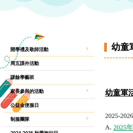
幼童
開學禮及敬師活動
周五課外活動
課餘學藝班
幼童軍
家長參與的活動
公益金便服日
2025-202
制服團隊
A.
2025
年