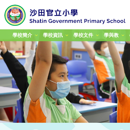
學校簡介
學校資訊
學校文件
學與教
校本課後學習及支援計劃
加強學校行政管理津貼計劃
姊妹學校交流計劃津貼報告
24-25年度教育性參觀
25-26年度教育性參觀