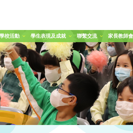
學校活動
學生表現及成就
聯繫交流
家長教師
2024-2025 秋季旅行日
第二十一屆周年運動會
「冬日暖聚：關愛與分享」活動
25-26 學校旅行樂滿Fun
參觀九龍公園及柏麗大道
朱敬文中學STEM活動日
參觀稻鄉飲食文化博物館
參觀稻鄉飲食文化博物館
圖書館時間表及閱讀課規則
三年級賽馬會「拾塑行動」教育計劃
五年級參觀香港抗戰及海防博物館
一年級參觀綠化教育資源中心
2024-2025 國慶升旗、開學禮及敬師日
2025-2026 開學禮暨敬師日
第四十四屆畢業暨頒獎典禮
2025-2026年度「小一新生適應課程」
2024至2025年度P.1-P.3結業暨頒獎典禮
2024至2025年度P.4-P.6結業暨頒獎典禮
2025至2026年度P.1-P.3結業暨頒獎典禮
2025至2026年度P.4-P.6結業暨頒獎典禮
「心繫家國．童心共創頌傳承」聯校中華文化視覺藝術展
「古今拼六藝-『御』行寰宇‧智騁未來」 無人機群飛學習圈