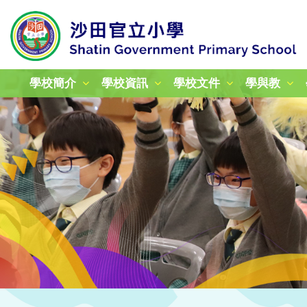
學校簡介
學校資訊
學校文件
學與教
校本課後學習及支援計劃
加強學校行政管理津貼計劃
姊妹學校交流計劃津貼報告
24-25年度教育性參觀
25-26年度教育性參觀