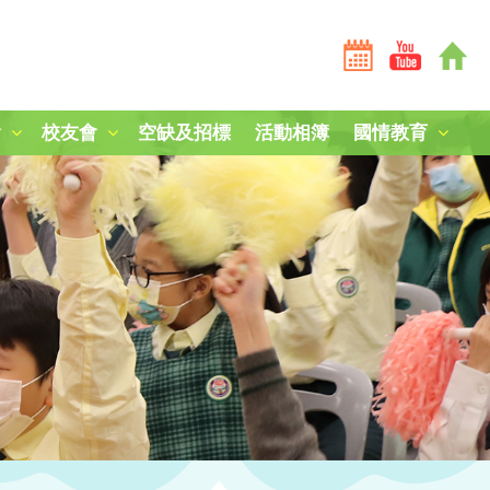
會
校友會
空缺及招標
活動相簿
國情教育
全港學界國家安全常識挑戰賽2025-26
全港學界國家安全常識挑戰賽2024-25
短劇《學子心·祖國情》
第三屆國家安全教育參訪團
中國人民解放軍山東艦編隊訪港
「中國人民抗日戰爭暨世界反法西斯戰爭勝利80周年」紀
中國農民豐收節：食譜創作
毋忘九一八，凝鑄愛國心
南京大屠殺死難者國家公祭日