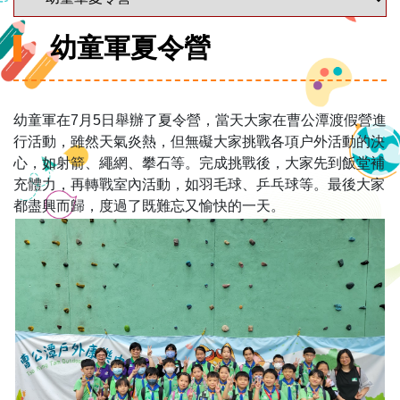
幼童軍夏令營
幼童軍在7月5日舉辦了夏令營，當天大家在曹公潭渡假營進
行活動，雖然天氣炎熱，但無礙大家挑戰各項户外活動的決
心，如射箭、繩網、攀石等。完成挑戰後，大家先到飯堂補
充體力，再轉戰室內活動，如羽毛球、乒乓球等。最後大家
都盡興而歸，度過了既難忘又愉快的一天。